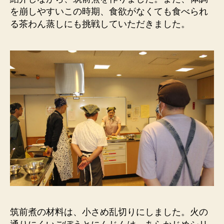
座
を崩しやすいこの時期、食欲がなくても食べられ
第
る茶わん蒸しにも挑戦していただきました。
１
２
回
開
催
報
告
へ
の
筑前煮の材料は、小さめ乱切りにしました。火の