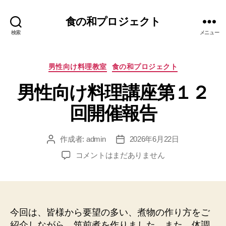
食の和プロジェクト
検索
メニュー
カ
男性向け料理教室
食の和プロジェクト
テ
男性向け料理講座第１２
ゴ
リ
回開催報告
ー
作成者:
admin
2026年6月22日
投
投
稿
稿
男
コメントはまだありません
者
日
性
向
け
料
理
今回は、皆様から要望の多い、煮物の作り方をご
講
紹介しながら、筑前煮を作りました。また、体調