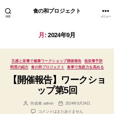
食の和プロジェクト
検索
メニュー
月:
2024年9月
カ
五感と栄養で健康ワークショップ開催報告
低栄養予防
テ
料理の紹介
食の和プロジェクト
食事で免疫力を高める
ゴ
リ
【開催報告】ワークショ
ー
ップ第5回
作成者:
admin
2024年9月24日
投
投
稿
稿
【開
コメントはまだありません