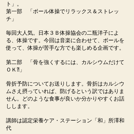
ト」。
健
第一部 「ボール体操でリラックス＆ストレッ
康
チ」
ワ
ー
ク
毎回大人気。日本３Ｂ体操協会の二瓶洋子によ
シ
る、体操です。今回は音楽に合わせて、ボールを
ョ
使って、体操が苦手な方でも楽しめる企画です。
ッ
プ
第二部 「骨を強くするには、カルシウムだけて
（第
ＯＫ⁈」
5
回）
骨折予防についてお送りします。骨折はカルシウ
を
ムさえ摂っていれば、防げるという訳ではありま
開
催！
せん。どのような食事が良いか分かりやすくお話
へ
しします。
の
講師は認定栄養ケア・ステーション「和」所澤和
代