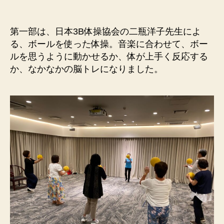
者
日
催
報
告】
第一部は、日本3B体操協会の二瓶洋子先生によ
ワ
る、ボールを使った体操。音楽に合わせて、ボー
ー
ルを思うように動かせるか、体が上手く反応する
ク
か、なかなかの脳トレになりました。
シ
ョ
ッ
プ
第
5
回
へ
の