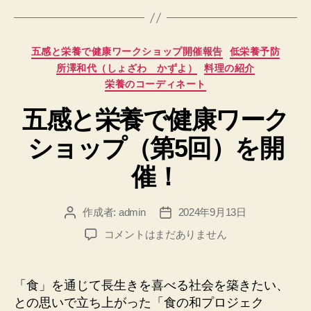
カ
五感と栄養で健康ワークショップ開催報告
低栄養予防
テ
所澤和代（しょざわ かずよ）
料理の紹介
ゴ
栄養のコーディネート
リ
ー
五感と栄養で健康ワーク
ショップ（第5回）を開
催！
作成者:
admin
2024年9月13日
投
投
稿
稿
五
コメントはまだありません
者
日
感
と
栄
「食」を通じて長生きを喜べる社会を築きたい、
養
との思いで立ち上がった「食の和プロジェク
で