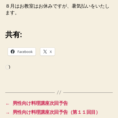
８月はお教室はお休みですが、暑気払いをいたし
ます。
共有:
Facebook
X
読
み
込
み
中…
←
男性向け料理講座次回予告
→
男性向け料理講座次回予告（第１１回目）