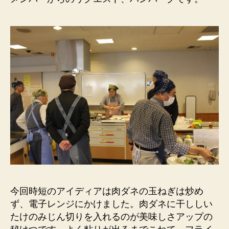
座
第
１
０
回
開
催
報
告
へ
の
今回時短のアイディアは肉ダネの玉ねぎは炒め
ず、電子レンジにかけました。肉ダネに干ししい
たけのみじん切りを入れるのが美味しさアップの