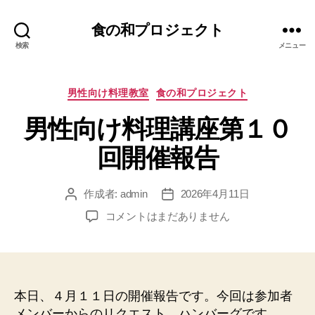
食の和プロジェクト
検索
メニュー
カ
男性向け料理教室
食の和プロジェクト
テ
男性向け料理講座第１０
ゴ
リ
回開催報告
ー
作成者:
admin
2026年4月11日
投
投
稿
稿
男
コメントはまだありません
者
日
性
向
け
料
理
本日、４月１１日の開催報告です。今回は参加者
講
メンバーからのリクエスト、ハンバーグです。