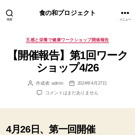
食の和プロジェクト
検索
メニュー
カ
五感と栄養で健康ワークショップ開催報告
テ
【開催報告】第1回ワーク
ゴ
リ
ショップ4/26
ー
作成者:
admin
2024年4月27日
投
投
稿
稿
【開
コメントはまだありません
者
日
催
報
告】
第
1
4月26日、第一回開催
回