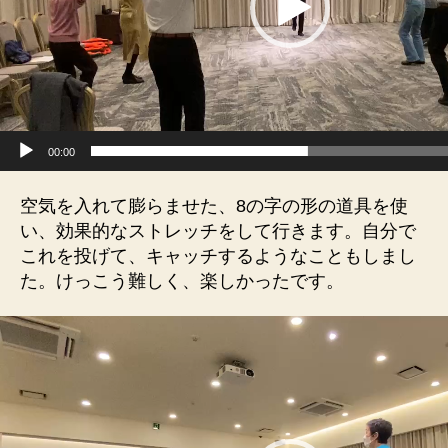
ー
00:00
空気を入れて膨らませた、8の字の形の道具を使
い、効果的なストレッチをして行きます。自分で
これを投げて、キャッチするようなこともしまし
た。けっこう難しく、楽しかったです。
動
画
プ
レ
ー