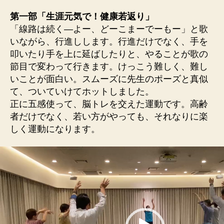
ワ
第一部「生涯元気で！健康若返り」
ー
「線路は続く―よー、どーこまーでーもー」と歌
ク
シ
いながら、行進しします。行進だけでなく、手を
ョ
叩いたり手を上に延ばしたりと、やることが歌の
ッ
節目で変わって行きます。けっこう難しく、難し
プ
いことが面白い。スムーズに先生のポーズと真似
4/26
て、ついていけてホットしました。
へ
正に五感使って、脳トレを交えた運動です。高齢
の
者だけでなく、若い方がやっても、それなりに楽
しく運動になります。
動
画
プ
レ
ー
ヤ