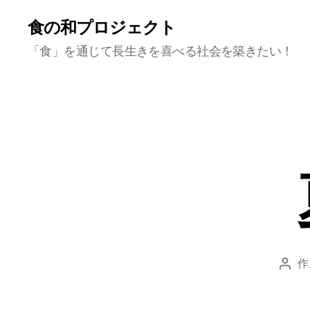
食の和プロジェクト
「食」を通じて長生きを喜べる社会を築きたい！
作
投
稿
者