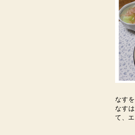
なすを
なすは
て、エ