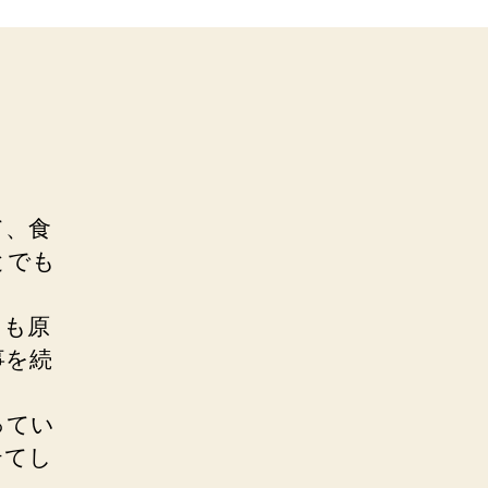
て、食
とでも
とも原
事を続
ってい
テてし