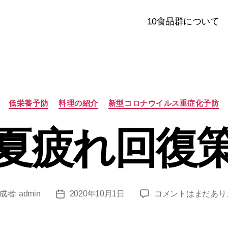
10食品群について
カ
低栄養予防
料理の紹介
新型コロナウイルス重症化予防
テ
ゴ
夏疲れ回復
リ
ー
夏
成者:
admin
2020年10月1日
コメントはまだあり
投
疲
稿
れ
日