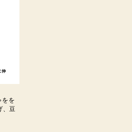
ゃをを
げ、豆