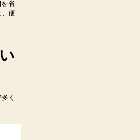
間を省
は、便
い
が多く