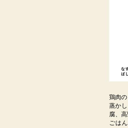
鶏肉の
蒸かし
腐、高
ごはん