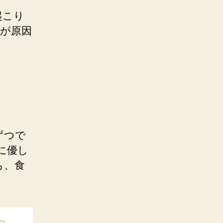
起こり
が原因
？
ずつで
に優し
も、食