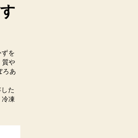
すす
かずを
く質や
ぼろあ
存した
、冷凍