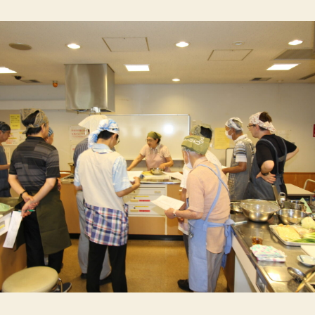
告
へ
の