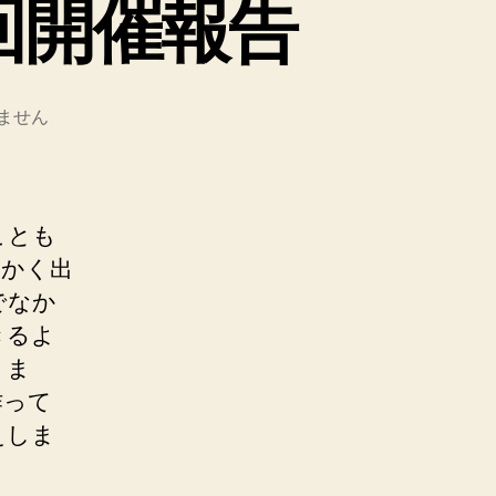
回開催報告
ません
ことも
っかく出
でなか
きるよ
。ま
作って
えしま