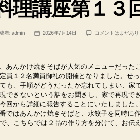
料理講座第１３
リ
ー
男
成者:
admin
2026年7月14日
コメントはまだあり
投
性
稿
向
日
け
料
、あんかけ焼きそばが人気のメニューだった
理
定員１２名満員御礼の開催となりました。せ
講
ても、手順がどうだったか忘れてしまい、家
座
第
現できないという話をお聞きし、家で再現で
１
今回から詳細に報告することにいたしました
３
番ではあんかけ焼きそばと、水餃子を同時に
回
で、こちらでは２品の作り方を分けて、お伝
開
催
報