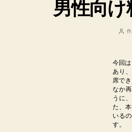
男性向け
作
投
稿
者
今回は
あり、
席でき
なか再
うに、
た、本
いるの
す。